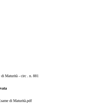
 di Maturità - circ . n. 881
rvata
l'Esame di Maturità.pdf