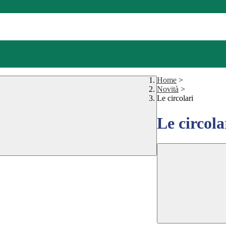
Home
>
Novità
>
Le circolari
Le circola