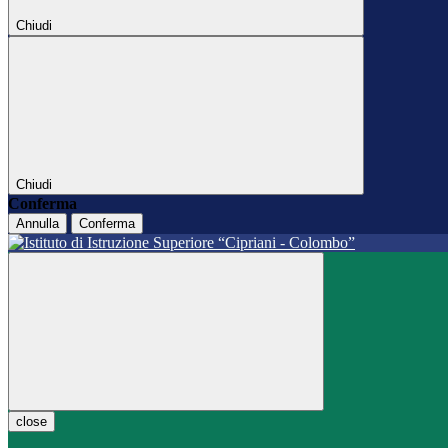
Chiudi
Chiudi
Conferma
Annulla
Conferma
close