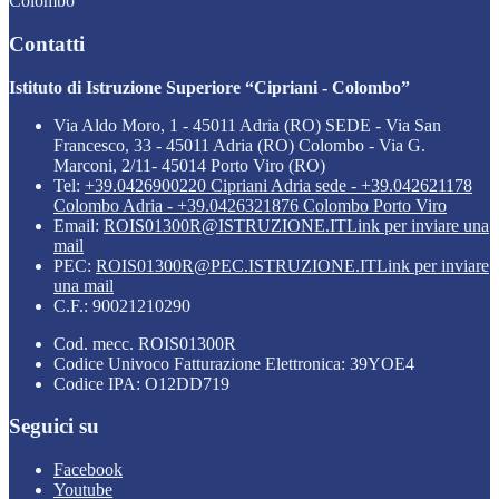
Colombo”
Contatti
Istituto di Istruzione Superiore “Cipriani - Colombo”
Via Aldo Moro, 1 - 45011 Adria (RO) SEDE - Via San
Francesco, 33 - 45011 Adria (RO) Colombo - Via G.
Marconi, 2/11- 45014 Porto Viro (RO)
Tel:
+39.0426900220 Cipriani Adria sede - +39.042621178
Colombo Adria - +39.0426321876 Colombo Porto Viro
Email:
ROIS01300R@ISTRUZIONE.IT
Link per inviare una
mail
PEC:
ROIS01300R@PEC.ISTRUZIONE.IT
Link per inviare
una mail
C.F.: 90021210290
Cod. mecc. ROIS01300R
Codice Univoco Fatturazione Elettronica: 39YOE4
Codice IPA: O12DD719
Seguici su
Facebook
Youtube