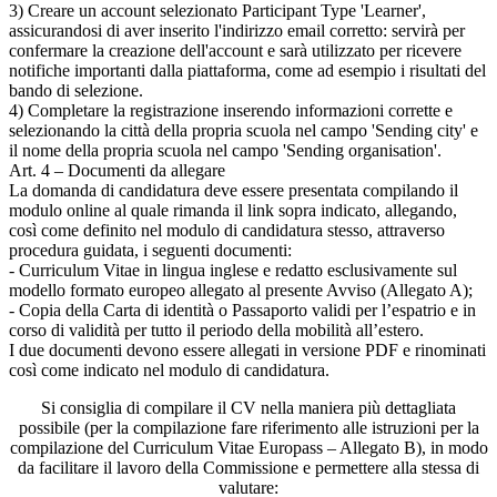
3) Creare un account selezionato Participant Type 'Learner',
assicurandosi di aver inserito l'indirizzo email corretto: servirà per
confermare la creazione dell'account e sarà utilizzato per ricevere
notifiche importanti dalla piattaforma, come ad esempio i risultati del
bando di selezione.
4) Completare la registrazione inserendo informazioni corrette e
selezionando la città della propria scuola nel campo 'Sending city' e
il nome della propria scuola nel campo 'Sending organisation'.
Art. 4 – Documenti da allegare
La domanda di candidatura deve essere presentata compilando il
modulo online al quale rimanda il link sopra indicato, allegando,
così come definito nel modulo di candidatura stesso, attraverso
procedura guidata, i seguenti documenti:
- Curriculum Vitae in lingua inglese e redatto esclusivamente sul
modello formato europeo allegato al presente Avviso (Allegato A);
- Copia della Carta di identità o Passaporto validi per l’espatrio e in
corso di validità per tutto il periodo della mobilità all’estero.
I due documenti devono essere allegati in versione PDF e rinominati
così come indicato nel modulo di candidatura.
Si consiglia di compilare il CV nella maniera più dettagliata
possibile (per la compilazione fare riferimento alle istruzioni per la
compilazione del Curriculum Vitae Europass – Allegato B), in modo
da facilitare il lavoro della Commissione e permettere alla stessa di
valutare: