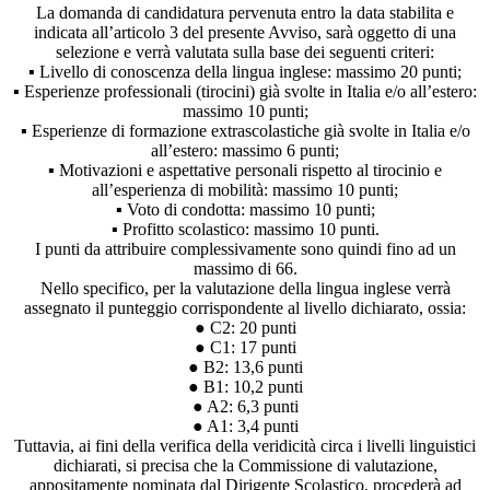
La domanda di candidatura pervenuta entro la data stabilita e
indicata all’articolo 3 del presente Avviso, sarà oggetto di una
selezione e verrà valutata sulla base dei seguenti criteri:
▪ Livello di conoscenza della lingua inglese: massimo 20 punti;
▪ Esperienze professionali (tirocini) già svolte in Italia e/o all’estero:
massimo 10 punti;
▪ Esperienze di formazione extrascolastiche già svolte in Italia e/o
all’estero: massimo 6 punti;
▪ Motivazioni e aspettative personali rispetto al tirocinio e
all’esperienza di mobilità: massimo 10 punti;
▪ Voto di condotta: massimo 10 punti;
▪ Profitto scolastico: massimo 10 punti.
I punti da attribuire complessivamente sono quindi fino ad un
massimo di 66.
Nello specifico, per la valutazione della lingua inglese verrà
assegnato il punteggio corrispondente al livello dichiarato, ossia:
● C2: 20 punti
● C1: 17 punti
● B2: 13,6 punti
● B1: 10,2 punti
● A2: 6,3 punti
● A1: 3,4 punti
Tuttavia, ai fini della verifica della veridicità circa i livelli linguistici
dichiarati, si precisa che la Commissione di valutazione,
appositamente nominata dal Dirigente Scolastico, procederà ad