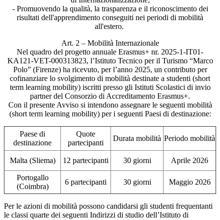
- Promuovendo la qualità, la trasparenza e il riconoscimento dei
risultati dell'apprendimento conseguiti nei periodi di mobilità
all'estero.
Art. 2 – Mobilità Internazionale
Nel quadro del progetto annuale Erasmus+ nr. 2025-1-IT01-
KA121-VET-000313823, l’Istituto Tecnico per il Turismo “Marco
Polo” (Firenze) ha ricevuto, per l’anno 2025, un contributo per
cofinanziare lo svolgimento di mobilità destinate a studenti (short
term learning mobility) iscritti presso gli Istituti Scolastici di invio
partner del Consorzio di Accreditamento Erasmus+.
Con il presente Avviso si intendono assegnare le seguenti mobilità
(short term learning mobility) per i seguenti Paesi di destinazione:
Paese di
Quote
Durata mobilità
Periodo mobilità
destinazione
partecipanti
Malta (Sliema)
12 partecipanti
30 giorni
Aprile 2026
Portogallo
6 partecipanti
30 giorni
Maggio 2026
(Coimbra)
Per le azioni di mobilità possono candidarsi gli studenti frequentanti
le classi quarte dei seguenti Indirizzi di studio dell’Istituto di