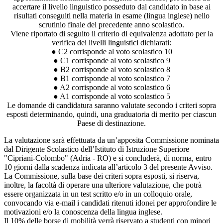
accertare il livello linguistico posseduto dal candidato in base ai
risultati conseguiti nella materia in esame (lingua inglese) nello
scrutinio finale del precedente anno scolastico.
Viene riportato di seguito il criterio di equivalenza adottato per la
verifica dei livelli linguistici dichiarati:
● C2 corrisponde al voto scolastico 10
● C1 corrisponde al voto scolastico 9
● B2 corrisponde al voto scolastico 8
● B1 corrisponde al voto scolastico 7
● A2 corrisponde al voto scolastico 6
● A1 corrisponde al voto scolastico 5
Le domande di candidatura saranno valutate secondo i criteri sopra
esposti determinando, quindi, una graduatoria di merito per ciascun
Paese di destinazione.
La valutazione sarà effettuata da un’apposita Commissione nominata
dal Dirigente Scolastico dell’Istituto di Istruzione Superiore
"Cipriani-Colombo" (Adria - RO) e si concluderà, di norma, entro
10 giorni dalla scadenza indicata all’articolo 3 del presente Avviso.
La Commissione, sulla base dei criteri sopra esposti, si riserva,
inoltre, la facoltà di operare una ulteriore valutazione, che potrà
essere organizzata in un test scritto e/o in un colloquio orale,
convocando via e-mail i candidati ritenuti idonei per approfondire le
motivazioni e/o la conoscenza della lingua inglese.
Il 10% delle borse di mobilità verrà riservato a studenti con minori