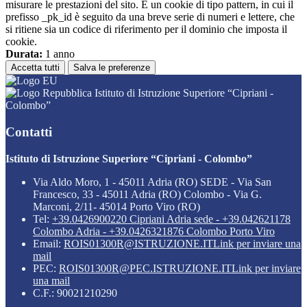
misurare le prestazioni del sito. È un cookie di tipo pattern, in cui il
prefisso _pk_id è seguito da una breve serie di numeri e lettere, che
si ritiene sia un codice di riferimento per il dominio che imposta il
cookie.
Durata:
1 anno
Accetta tutti
Salva le preferenze
Istituto di Istruzione Superiore “Cipriani -
Colombo”
Contatti
Istituto di Istruzione Superiore “Cipriani - Colombo”
Via Aldo Moro, 1 - 45011 Adria (RO) SEDE - Via San
Francesco, 33 - 45011 Adria (RO) Colombo - Via G.
Marconi, 2/11- 45014 Porto Viro (RO)
Tel:
+39.0426900220 Cipriani Adria sede - +39.042621178
Colombo Adria - +39.0426321876 Colombo Porto Viro
Email:
ROIS01300R@ISTRUZIONE.IT
Link per inviare una
mail
PEC:
ROIS01300R@PEC.ISTRUZIONE.IT
Link per inviare
una mail
C.F.: 90021210290