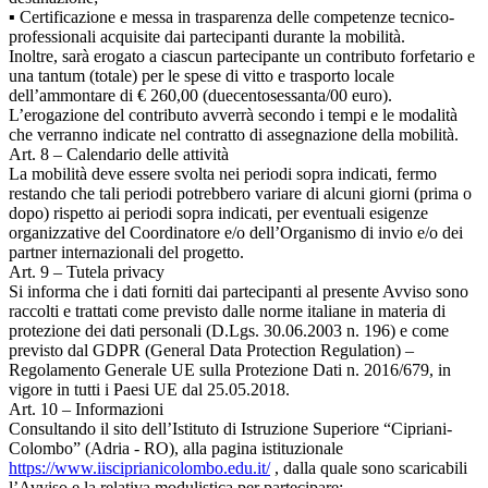
▪ Certificazione e messa in trasparenza delle competenze tecnico-
professionali acquisite dai partecipanti durante la mobilità.
Inoltre, sarà erogato a ciascun partecipante un contributo forfetario e
una tantum (totale) per le spese di vitto e trasporto locale
dell’ammontare di € 260,00 (duecentosessanta/00 euro).
L’erogazione del contributo avverrà secondo i tempi e le modalità
che verranno indicate nel contratto di assegnazione della mobilità.
Art. 8 – Calendario delle attività
La mobilità deve essere svolta nei periodi sopra indicati, fermo
restando che tali periodi potrebbero variare di alcuni giorni (prima o
dopo) rispetto ai periodi sopra indicati, per eventuali esigenze
organizzative del Coordinatore e/o dell’Organismo di invio e/o dei
partner internazionali del progetto.
Art. 9 – Tutela privacy
Si informa che i dati forniti dai partecipanti al presente Avviso sono
raccolti e trattati come previsto dalle norme italiane in materia di
protezione dei dati personali (D.Lgs. 30.06.2003 n. 196) e come
previsto dal GDPR (General Data Protection Regulation) –
Regolamento Generale UE sulla Protezione Dati n. 2016/679, in
vigore in tutti i Paesi UE dal 25.05.2018.
Art. 10 – Informazioni
Consultando il sito dell’Istituto di Istruzione Superiore “Cipriani-
Colombo” (Adria - RO), alla pagina istituzionale
https://www.iisciprianicolombo.edu.it/
, dalla quale sono scaricabili
l’Avviso e la relativa modulistica per partecipare;