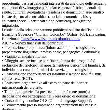
opportunità, ossia ai candidati interessati da una o più delle seguenti
condizioni di svantaggio: particolari esigenze fisiche, mentali, di
salute, culturali, geografiche (residenza o domicilio in aree rurali o
isolate rispetto ai centri abitati), sociali, economiche, bisogni
educativi speciali (certificati e non certificati), background
migratorio.
I risultati della selezione saranno pubblicati sul sito dell’Istituto di
Istruzione Superiore "Cipriani-Colombo" (Adria - RO), alla pagina
istituzionale
https://www.iisciprianicolombo.edu.it/
Art. 7 – Servizi finanziati dal contributo
▪ Preparazione pre-partenza (informazioni pratico-logistiche,
preparazione linguistica, professionale, pedagogica e culturale);
▪ Viaggio di andata e ritorno;
▪ Alloggio, utenze incluse per l’intera durata del progetto (ad
esclusione del telefono), in appartamenti/residence/host families, da
individuare a cura dei fornitori dei servizi pratico-logistici;
▪ Assicurazione contro rischi ed infortuni e Responsabilità Civile
contro Terzi (RCT);
▪ Assistenza organizzativa all'estero da parte dei partner
internazionali del progetto;
▪ Tutoraggio, grazie alla presenza di un referente (tutor) a
disposizione dei partecipanti nel Paese estero di destinazione;
▪ Corso di lingua online OLS (Online Language Support);
▪ Collocamento presso imprese ed organizzazioni nel Paese di
destinazione;