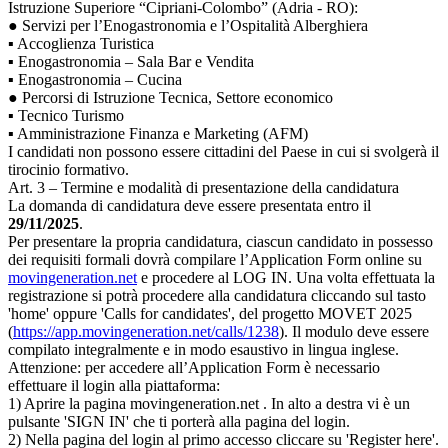
Istruzione Superiore “Cipriani-Colombo” (Adria - RO):
● Servizi per l’Enogastronomia e l’Ospitalità Alberghiera
▪ Accoglienza Turistica
▪ Enogastronomia – Sala Bar e Vendita
▪ Enogastronomia – Cucina
● Percorsi di Istruzione Tecnica, Settore economico
▪ Tecnico Turismo
▪ Amministrazione Finanza e Marketing (AFM)
I candidati non possono essere cittadini del Paese in cui si svolgerà il
tirocinio formativo.
Art. 3 – Termine e modalità di presentazione della candidatura
La domanda di candidatura deve essere presentata entro il
29/11/2025
.
Per presentare la propria candidatura, ciascun candidato in possesso
dei requisiti formali dovrà compilare l’Application Form online su
movingeneration.net
e procedere al LOG IN. Una volta effettuata la
registrazione si potrà procedere alla candidatura cliccando sul tasto
'home' oppure 'Calls for candidates', del progetto MOVET 2025
(
https://app.movingeneration.net/calls/1238
). Il modulo deve essere
compilato integralmente e in modo esaustivo in lingua inglese.
Attenzione: per accedere all’Application Form è necessario
effettuare il login alla piattaforma:
1) Aprire la pagina movingeneration.net . In alto a destra vi è un
pulsante 'SIGN IN' che ti porterà alla pagina del login.
2) Nella pagina del login al primo accesso cliccare su 'Register here'.