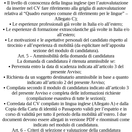
▪ Il livello di conoscenza della lingua inglese (per l’autovalutazione
da inserire nel CV fare riferimento alla griglia di autovalutazione
relativa al “Quadro europeo comune di riferimento per le lingue” –
Allegato C);
▪ Le esperienze professionali già svolte in Italia e/o all’estero;
▪ Le esperienze di formazione extrascolastiche già svolte in Italia e/o
all’estero;
▪ Le motivazioni e le aspettative personali del candidato rispetto al
tirocinio e all’esperienza di mobilità (da esplicitare nell’apposita
sezione del modulo di candidatura).
Art. 5 – Ammissibilità della domanda di candidatura
La domanda di candidatura è ritenuta ammissibile se:
▪ Pervenuta entro la data di scadenza indicata all’articolo 3 del
presente Avviso;
▪ Richiesta da un soggetto destinatario ammissibile in base a quanto
indicato all’articolo 2 del presente Avviso;
▪ Compilata secondo il modulo di candidatura indicato all’articolo 3
del presente Avviso e completa delle informazioni richieste
(compilazione esaustiva di tutte le sezioni);
▪ Corredata dal CV compilato in lingua inglese (Allegato A) e dalla
Copia della Carta di identità o Passaporto validi per l’espatrio e in
corso di validità per tutto il periodo della mobilità all’estero. I due
documenti devono essere allegati in versione PDF e rinominati come
indicato nel modulo di candidatura.
Art. 6 – Criteri di selezione e valutazione della candidatura