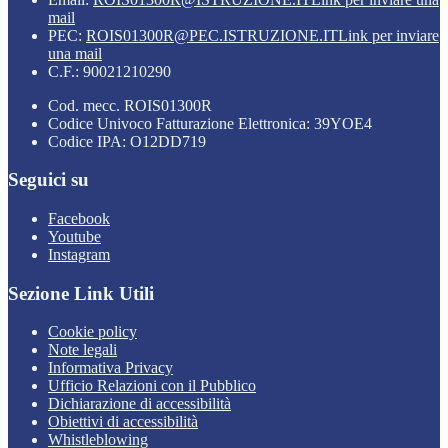
mail
PEC:
ROIS01300R@PEC.ISTRUZIONE.IT
Link per inviare
una mail
C.F.: 90021210290
Cod. mecc. ROIS01300R
Codice Univoco Fatturazione Elettronica: 39YOE4
Codice IPA: O12DD719
Seguici su
Facebook
Youtube
Instagram
Sezione Link Utili
Cookie policy
Note legali
Informativa Privacy
Ufficio Relazioni con il Pubblico
Dichiarazione di accessibilità
Obiettivi di accessibilità
Whistleblowing