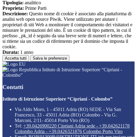
Tipologia:
analitico
Proprieta:
Prime Parti
Descrizione:
Questo nome di cookie è associato alla piattaforma di
analisi web open source Piwik. Viene utilizzato per aiutare i
proprietari di siti Web a monitorare il comportamento dei visitatori e
misurare le prestazioni del sito. È un cookie di tipo pattern, in cui il
prefisso _pk_id è seguito da una breve serie di numeri e lettere, che
si ritiene sia un codice di riferimento per il dominio che imposta il
cookie.
Durata:
1 anno
Accetta tutti
Salva le preferenze
Istituto di Istruzione Superiore “Cipriani -
Colombo”
Contatti
Istituto di Istruzione Superiore “Cipriani - Colombo”
Via Aldo Moro, 1 - 45011 Adria (RO) SEDE - Via San
Francesco, 33 - 45011 Adria (RO) Colombo - Via G.
Marconi, 2/11- 45014 Porto Viro (RO)
Tel:
+39.0426900220 Cipriani Adria sede - +39.042621178
Colombo Adria - +39.0426321876 Colombo Porto Viro
Email:
ROIS01300R@ISTRUZIONE.IT
Link per inviare una