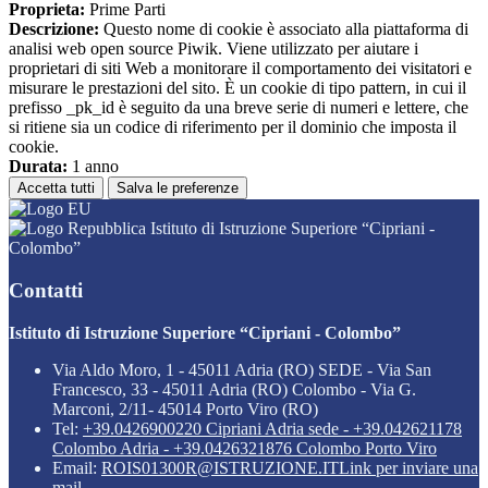
Proprieta:
Prime Parti
Descrizione:
Questo nome di cookie è associato alla piattaforma di
analisi web open source Piwik. Viene utilizzato per aiutare i
proprietari di siti Web a monitorare il comportamento dei visitatori e
misurare le prestazioni del sito. È un cookie di tipo pattern, in cui il
prefisso _pk_id è seguito da una breve serie di numeri e lettere, che
si ritiene sia un codice di riferimento per il dominio che imposta il
cookie.
Durata:
1 anno
Accetta tutti
Salva le preferenze
Istituto di Istruzione Superiore “Cipriani -
Colombo”
Contatti
Istituto di Istruzione Superiore “Cipriani - Colombo”
Via Aldo Moro, 1 - 45011 Adria (RO) SEDE - Via San
Francesco, 33 - 45011 Adria (RO) Colombo - Via G.
Marconi, 2/11- 45014 Porto Viro (RO)
Tel:
+39.0426900220 Cipriani Adria sede - +39.042621178
Colombo Adria - +39.0426321876 Colombo Porto Viro
Email:
ROIS01300R@ISTRUZIONE.IT
Link per inviare una
mail