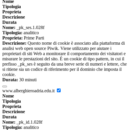
Nome
Tipologia
Proprieta
Descrizione
Durata
Nome:
_pk_ses.1.028f
Tipologia:
analitico
Proprieta:
Prime Parti
Descrizione:
Questo nome di cookie è associato alla piattaforma di
analisi web open source Piwik. Viene utilizzato per aiutare i
proprietari di siti Web a monitorare il comportamento dei visitatori e
misurare le prestazioni del sito. È un cookie di tipo pattern, in cui il
prefisso _pk_ses è seguito da una breve serie di numeri e lettere, che
si ritiene sia un codice di riferimento per il dominio che imposta il
cookie.
Durata:
30 minuti
www.alberghieroadria.edu.it
Nome
Tipologia
Proprieta
Descrizione
Durata
Nome:
_pk_id.1.028f
Tipologia:
analitico