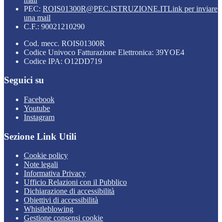
PEC:
ROIS01300R@PEC.ISTRUZIONE.IT
Link per inviare
una mail
C.F.: 90021210290
Cod. mecc. ROIS01300R
Codice Univoco Fatturazione Elettronica: 39YOE4
Codice IPA: O12DD719
Seguici su
Facebook
Youtube
Instagram
Sezione Link Utili
Cookie policy
Note legali
Informativa Privacy
Ufficio Relazioni con il Pubblico
Dichiarazione di accessibilità
Obiettivi di accessibilità
Whistleblowing
Gestione consensi cookie