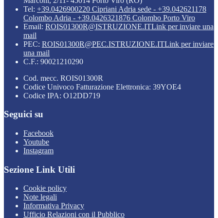
Marconi, 2/11- 45014 Porto Viro (RO)
Tel:
+39.0426900220 Cipriani Adria sede - +39.042621178
Colombo Adria - +39.0426321876 Colombo Porto Viro
Email:
ROIS01300R@ISTRUZIONE.IT
Link per inviare una
mail
PEC:
ROIS01300R@PEC.ISTRUZIONE.IT
Link per inviare
una mail
C.F.: 90021210290
Cod. mecc. ROIS01300R
Codice Univoco Fatturazione Elettronica: 39YOE4
Codice IPA: O12DD719
Seguici su
Facebook
Youtube
Instagram
Sezione Link Utili
Cookie policy
Note legali
Informativa Privacy
Ufficio Relazioni con il Pubblico