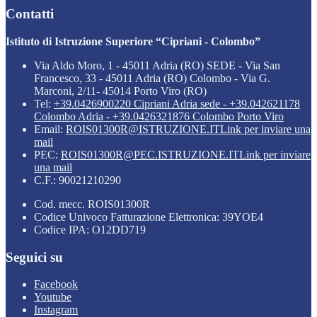
Contatti
Istituto di Istruzione Superiore “Cipriani - Colombo”
Via Aldo Moro, 1 - 45011 Adria (RO) SEDE - Via San
Francesco, 33 - 45011 Adria (RO) Colombo - Via G.
Marconi, 2/11- 45014 Porto Viro (RO)
Tel:
+39.0426900220 Cipriani Adria sede - +39.042621178
Colombo Adria - +39.0426321876 Colombo Porto Viro
Email:
ROIS01300R@ISTRUZIONE.IT
Link per inviare una
mail
PEC:
ROIS01300R@PEC.ISTRUZIONE.IT
Link per inviare
una mail
C.F.: 90021210290
Cod. mecc. ROIS01300R
Codice Univoco Fatturazione Elettronica: 39YOE4
Codice IPA: O12DD719
Seguici su
Facebook
Youtube
Instagram