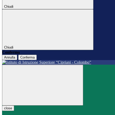
Chiudi
Chiudi
Conferma
Annulla
Conferma
close