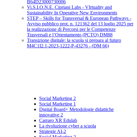
B64D23000730006
Vi.S.I.O.N.E. Cipriani Labs - VIrtuality and
Sustainability In Operative New Environments
STEP – Skills for Transversal & European Pathways -
Avviso pubblico prot. n. 121362 del 13 luglio 2025 per
la realizzazione di Percorsi per le Competenze
Trasversali e l’Orientamento (PCTO) DM88
Transizione digitale: la scuola si prepara al futuro
M4C1I2.1-2023-1222-P-43276 - (DM 66)
Social Marketing 2
Social Marketing 1
Digital Board+ Metodologie didattiche
innovative 2
Carraro XR Edulab
La rivoluzione cyber a scuola
Strategie AI-2
Social Marketing 2