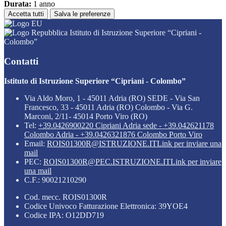
Durata:
1 anno
Accetta tutti
Salva le preferenze
Istituto di Istruzione Superiore “Cipriani -
Colombo”
Contatti
Istituto di Istruzione Superiore “Cipriani - Colombo”
Via Aldo Moro, 1 - 45011 Adria (RO) SEDE - Via San
Francesco, 33 - 45011 Adria (RO) Colombo - Via G.
Marconi, 2/11- 45014 Porto Viro (RO)
Tel:
+39.0426900220 Cipriani Adria sede - +39.042621178
Colombo Adria - +39.0426321876 Colombo Porto Viro
Email:
ROIS01300R@ISTRUZIONE.IT
Link per inviare una
mail
PEC:
ROIS01300R@PEC.ISTRUZIONE.IT
Link per inviare
una mail
C.F.: 90021210290
Cod. mecc. ROIS01300R
Codice Univoco Fatturazione Elettronica: 39YOE4
Codice IPA: O12DD719