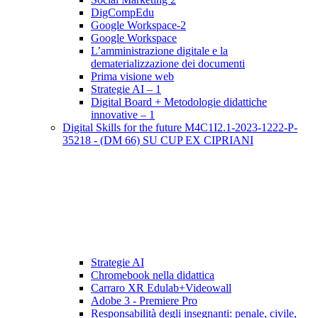
DigCompEdu
Google Workspace-2
Google Workspace
L’amministrazione digitale e la
dematerializzazione dei documenti
Prima visione web
Strategie AI – 1
Digital Board + Metodologie didattiche
innovative – 1
Digital Skills for the future M4C1I2.1-2023-1222-P-
35218 - (DM 66) SU CUP EX CIPRIANI
Strategie AI
Chromebook nella didattica
Carraro XR Edulab+Videowall
Adobe 3 - Premiere Pro
Responsabilità degli insegnanti: penale, civile,