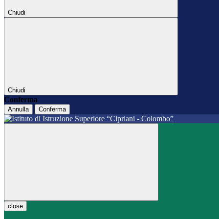
Chiudi
Chiudi
Conferma
Annulla
Conferma
close