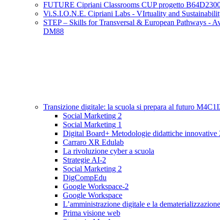
FUTURE Cipriani Classrooms CUP progetto B64D230
Vi.S.I.O.N.E. Cipriani Labs - VIrtuality and Sustainabi
STEP – Skills for Transversal & European Pathways - Avv
DM88
Transizione digitale: la scuola si prepara al futuro M
Social Marketing 2
Social Marketing 1
Digital Board+ Metodologie didattiche innovative 
Carraro XR Edulab
La rivoluzione cyber a scuola
Strategie AI-2
Social Marketing 2
DigCompEdu
Google Workspace-2
Google Workspace
L’amministrazione digitale e la dematerializzazion
Prima visione web