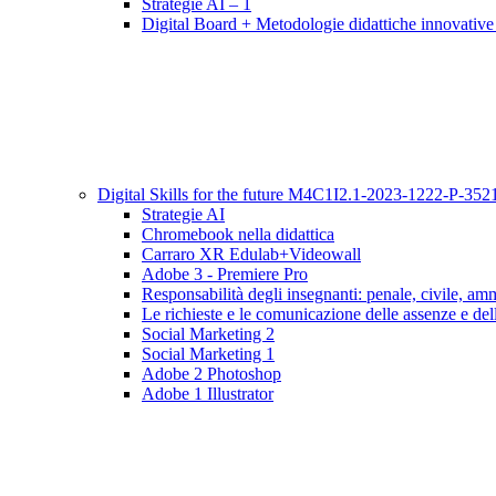
Strategie AI – 1
Digital Board + Metodologie didattiche innovative
Digital Skills for the future M4C1I2.1-2023-1222-P
Strategie AI
Chromebook nella didattica
Carraro XR Edulab+Videowall
Adobe 3 - Premiere Pro
Responsabilità degli insegnanti: penale, civile, ammi
Le richieste e le comunicazione delle assenze e delle
Social Marketing 2
Social Marketing 1
Adobe 2 Photoshop
Adobe 1 Illustrator