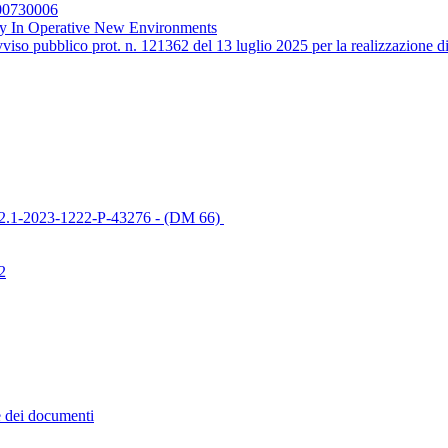
00730006
lity In Operative New Environments
iso pubblico prot. n. 121362 del 13 luglio 2025 per la realizzazione 
4C1I2.1-2023-1222-P-43276 - (DM 66)
2
e dei documenti