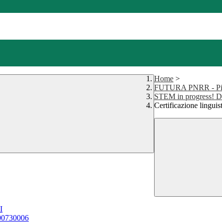
Home
>
FUTURA PNRR - Pi
STEM in progress! 
Certificazione lingui
I
00730006