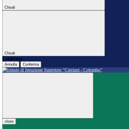
Chiudi
Chiudi
Conferma
Annulla
Conferma
close