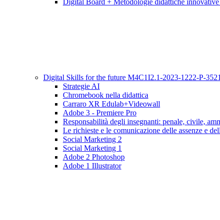
Digital Board + Metodologie didattiche innovative
Digital Skills for the future M4C1I2.1-2023-1222-P
Strategie AI
Chromebook nella didattica
Carraro XR Edulab+Videowall
Adobe 3 - Premiere Pro
Responsabilità degli insegnanti: penale, civile, ammi
Le richieste e le comunicazione delle assenze e delle
Social Marketing 2
Social Marketing 1
Adobe 2 Photoshop
Adobe 1 Illustrator