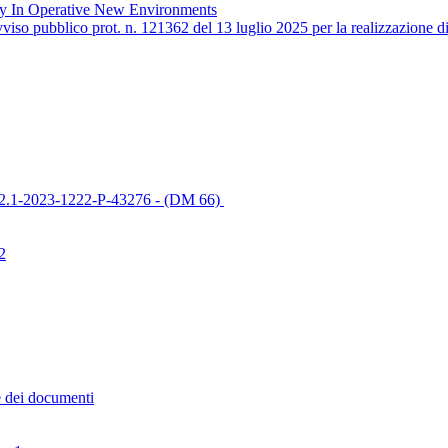
lity In Operative New Environments
iso pubblico prot. n. 121362 del 13 luglio 2025 per la realizzazione 
4C1I2.1-2023-1222-P-43276 - (DM 66)
2
e dei documenti