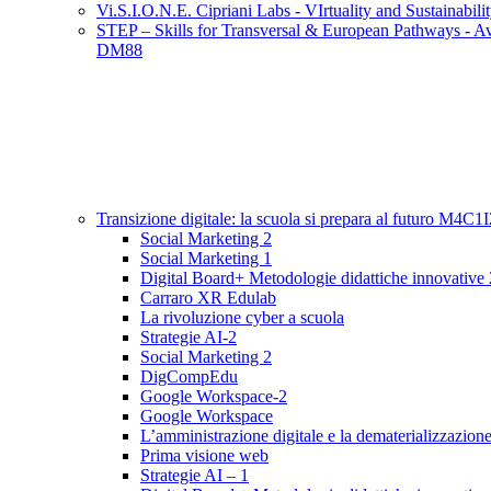
Vi.S.I.O.N.E. Cipriani Labs - VIrtuality and Sustainabi
STEP – Skills for Transversal & European Pathways - Avv
DM88
Transizione digitale: la scuola si prepara al futuro M
Social Marketing 2
Social Marketing 1
Digital Board+ Metodologie didattiche innovative 
Carraro XR Edulab
La rivoluzione cyber a scuola
Strategie AI-2
Social Marketing 2
DigCompEdu
Google Workspace-2
Google Workspace
L’amministrazione digitale e la dematerializzazion
Prima visione web
Strategie AI – 1